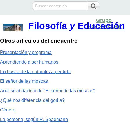
Grupo
Filosofía
y
Educación
“SOCRAT3.99”
Otros artículos del encuentro
Presentación y programa
Aprendiendo a ser humanos
En busca de la naturaleza perdida
El señor de las moscas
Análisis didáctico de “El señor de las moscas”
¿Qué nos diferencia del gorila?
Género
La persona, según R. Spaemann