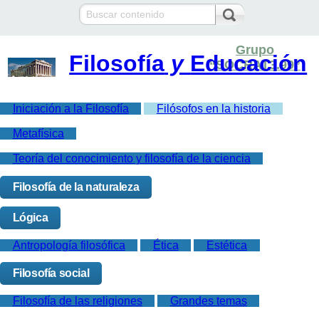
Grupo
Filosofía
y
Educación
“SOCRAT3.99”
Iniciación a la Filosofía
Filósofos en la historia
Metafísica
Teoría del conocimiento y filosofía de la ciencia
Filosofía de la naturaleza
Lógica
Antropología filosófica
Ética
Estética
Filosofía social
Filosofía de las religiones
Grandes temas