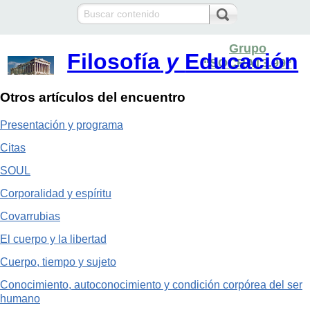
Grupo
Filosofía
y
Educación
“SOCRAT3.99”
Otros artículos del encuentro
Presentación y programa
Citas
SOUL
Corporalidad y espíritu
Covarrubias
El cuerpo y la libertad
Cuerpo, tiempo y sujeto
Conocimiento, autoconocimiento y condición corpórea del ser
humano