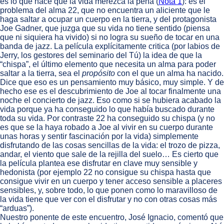
es lo que hace que la vida merezca la pena (
Nota 1
): es el
problema del alma 22, que no encuentra un aliciente que le
haga saltar a ocupar un cuerpo en la tierra, y del protagonista
Joe Gadner, que juzga que su vida no tiene sentido (piensa
que ni siquiera ha vivido) si no logra su sueño de tocar en una
banda de jazz. La película explícitamente critica (por labios de
Jerry, los gestores del seminario del Tú) la idea de que la
“chispa”, el último elemento que necesita un alma para poder
saltar a la tierra, sea el
propósito
con el que un alma ha nacido.
Dice que eso es un pensamiento muy básico, muy simple. Y de
hecho ese es el descubrimiento de Joe al tocar finalmente una
noche el concierto de jazz. Eso como si se hubiera acabado la
vida porque ya ha conseguido lo que había buscado durante
toda su vida. Por contraste 22 ha conseguido su chispa (y no
es que se la haya robado a Joe al vivir en su cuerpo durante
unas horas y sentir fascinación por la vida) simplemente
disfrutando de las cosas sencillas de la vida: el trozo de pizza,
andar, el viento que sale de la rejilla del suelo… Es cierto que
la película plantea ese disfrutar en clave muy sensible y
hedonista (por ejemplo 22 no consigue su chispa hasta que
consigue vivir en un cuerpo y tener acceso sensible a placeres
sensibles, y, sobre todo, lo que ponen como lo maravilloso de
la vida tiene que ver con el disfrutar y no con otras cosas más
“arduas”).
Nuestro ponente de este encuentro, José Ignacio, comentó que