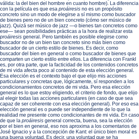
válida: la del bien del hombre en cuanto hombre). La diferencia
con la película es que esa
proáiresis
no es un propósito
concreto sino un modo de elegirse a sí mismo como buscador
de bienes pero no de un bien concreto (cómo ser músico de
jazz). Quizá ser músico de jazz —o bienes tan concretos como
ese— sean posibilidades prácticas a la hora de realizar esta
proáiresis
general. Pero también es posible elegirse como
buscador no de un bien tan concreto sino más bien como
buscador de un cierto estilo de bienes. Es decir, como
buscador del bien en general o como buscador de bienes que
comparten un cierto estilo entre ellos. La diferencia con Frankl
es, por otra parte, que la facticidad de los contenidos concretos
de mi vida afecta poco al contenido de esta elección general.
Esa elección es el contexto bajo el que elijo mis acciones
particulares y concretas que, lógicamente, sí responden a los
condicionamientos concretos de mi vida. Pero esa elección
general es lo que estoy eligiendo, el criterio de fondo, que elijo
al elegir todas las acciones particulares (en caso de que sea
capaz de ser coherente con esa elección general). Por eso esa
elección general es o puede ser independiente de lo que la
realidad me presente como condicionantes de mi vida. En caso
de que la
proáiresis
general correcta, buena, sea la elección
por el bien en general, eso nos aproxima a los comentarios de
José Ignacio y a la concepción de Kant: el único bien moral es
una buena voluntad. Es decir, una voluntad que se ha