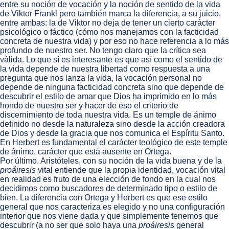
entre su noción de vocación y la noción de sentido de la vida
de Viktor Frankl pero también marca la diferencia, a su juicio,
entre ambas: la de Viktor no deja de tener un cierto carácter
psicológico o fáctico (cómo nos manejamos con la facticidad
concreta de nuestra vida) y por eso no hace referencia a lo más
profundo de nuestro ser. No tengo claro que la crítica sea
válida. Lo que sí es interesante es que así como el sentido de
la vida depende de nuestra libertad como respuesta a una
pregunta que nos lanza la vida, la vocación personal no
depende de ninguna facticidad concreta sino que depende de
descubrir el estilo de amar que Dios ha imprimido en lo más
hondo de nuestro ser y hacer de eso el criterio de
discernimiento de toda nuestra vida. Es un temple de ánimo
definido no desde la naturaleza sino desde la acción creadora
de Dios y desde la gracia que nos comunica el Espíritu Santo.
En Herbert es fundamental el carácter teológico de este temple
de ánimo, carácter que está ausente en Ortega.
Por último, Aristóteles, con su noción de la vida buena y de la
proáiresis
vital entiende que la propia identidad, vocación vital
en realidad es fruto de una elección de fondo en la cual nos
decidimos como buscadores de determinado tipo o estilo de
bien. La diferencia con Ortega y Herbert es que ese estilo
general que nos caracteriza es elegido y no una configuración
interior que nos viene dada y que simplemente tenemos que
descubrir (a no ser que solo haya una
proáiresis
general