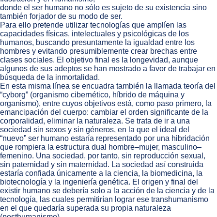
donde el ser humano no sólo es sujeto de su existencia sino
también forjador de su modo de ser.
Para ello pretende utilizar tecnologías que amplíen las
capacidades físicas, intelectuales y psicológicas de los
humanos, buscando presuntamente la igualdad entre los
hombres y evitando presumiblemente crear brechas entre
clases sociales. El objetivo final es la longevidad, aunque
algunos de sus adeptos se han mostrado a favor de trabajar en
búsqueda de la inmortalidad.
En esta misma línea se encuadra también la llamada teoría del
“cyborg” (organismo cibernético, híbrido de máquina y
organismo), entre cuyos objetivos está, como paso primero, la
emancipación del cuerpo: cambiar el orden significante de la
corporalidad, eliminar la naturaleza. Se trata de ir a una
sociedad sin sexos y sin géneros, en la que el ideal del
“nuevo” ser humano estaría representado por una hibridación
que rompiera la estructura dual hombre–mujer, masculino–
femenino. Una sociedad, por tanto, sin reproducción sexual,
sin paternidad y sin maternidad. La sociedad así construida
estaría confiada únicamente a la ciencia, la biomedicina, la
biotecnología y la ingeniería genética. El origen y final del
existir humano se debería solo a la acción de la ciencia y de la
tecnología, las cuales permitirían lograr ese transhumanismo
en el que quedaría superada su propia naturaleza
(posthumanismo).