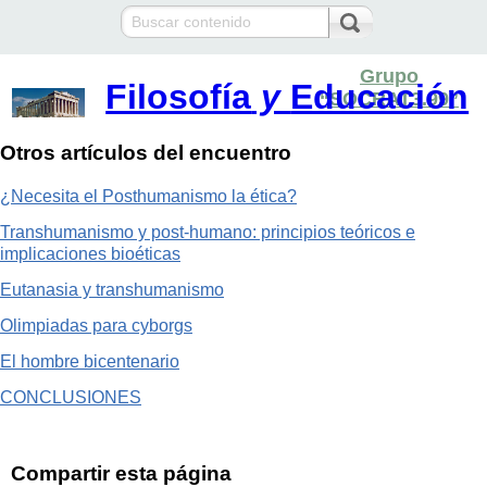
Grupo
Filosofía
y
Educación
“SOCRAT3.99”
Otros artículos del encuentro
¿Necesita el Posthumanismo la ética?
Transhumanismo y post-humano: principios teóricos e
implicaciones bioéticas
Eutanasia y transhumanismo
Olimpiadas para cyborgs
El hombre bicentenario
CONCLUSIONES
Compartir esta página