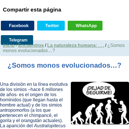
Compartir esta página
Facebook
Twitter
WhatsApp
Telegram
Inicio
/
Encuentros
/
La naturaleza humana: . . .
/
¿Somos
monos evolucionados…?
¿Somos monos evolucionados…?
Una división en la línea evolutiva
de los simios –hace 6 millones
de años- es el origen de los
homínidos (que llegan hasta el
hombre actual) y de los simios
antropomorfos (a los que
pertenecen el chimpancé, el
gorila y el orangután actuales).
La aparición del
Australopitecus