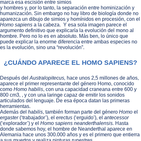
marca esa escisión entre simios
y hombres y, por lo tanto, la separación entre hominización y
humanización. Sin embargo no hay libro de biología donde no
aparezca un dibujo de simios y homínidos en procesión, con el
Homo sapiens
a la cabeza. Y esa sola imagen parece el
argumento definitivo que explicaría la evolución del mono al
hombre. Pero no lo es en absoluto. Más ben, lo único que
puede explicar la enorme diferencia entre ambas especies no
es la evolución, sino una “revolución”.
¿CUÁNDO APARECE EL HOMO SAPIENS?
Después del
Australopitecus,
hace unos 2,5 millones de años,
aparece el primer representante del género Homo, conocido
como
Homo habilis
, con una capacidad craneana entre 600 y
800 cm3, , y con una laringe capaz de emitir los sonidos
articulados del lenguaje. De esa época datan las primeras
herramientas.
Además del
habilis
, también forman parte del género
Homo
el
ergaster
(‘trabajador’), el
erectus
(‘erguido’), el
antecessor
(‘explorador’) y el
Homo sapiens neanderthalensis.
Hasta
donde sabemos hoy, el hombre de Neanderthal aparece en
Alemania hace unos 300.000 años y es el primero que entierra
a sus muertos y realiza pinturas rupestres.