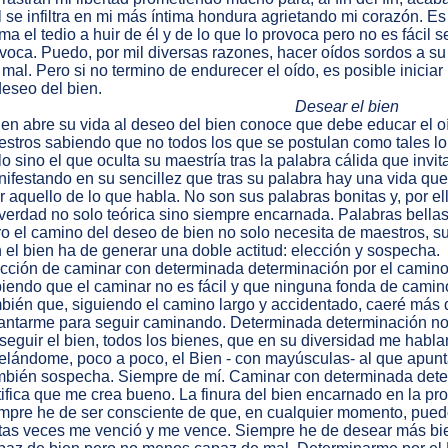
 se infiltra en mi más íntima hondura agrietando mi corazón. Es
ma el tedio a huir de él y de lo que lo provoca pero no es fácil
voca. Puedo, por mil diversas razones, hacer oídos sordos a su
 mal. Pero si no termino de endurecer el oído, es posible iniciar
deseo del bien.
Desear el bien
en abre su vida al deseo del bien conoce que debe educar el oído
stros sabiendo que no todos los que se postulan como tales lo
lo sino el que oculta su maestría tras la palabra cálida que invi
ifestando en su sencillez que tras su palabra hay una vida que
ir aquello de lo que habla. No son sus palabras bonitas y, por e
verdad no solo teórica sino siempre encarnada. Palabras bella
o el camino del deseo de bien no solo necesita de maestros,
 el bien ha de generar una doble actitud: elección y sospecha.
cción de caminar con determinada determinación por el camin
iendo que el caminar no es fácil y que ninguna fonda de camin
bién que, siguiendo el camino largo y accidentado, caeré más
antarme para seguir caminando. Determinada determinación no
seguir el bien, todos los bienes, que en su diversidad me hab
elándome, poco a poco, el Bien - con mayúsculas- al que apunt
bién sospecha. Siempre de mí. Caminar con determinada deter
tifica que me crea bueno. La finura del bien encarnado en la pr
mpre he de ser consciente de que, en cualquier momento, pued
tas veces me venció y me vence. Siempre he de desear más bie