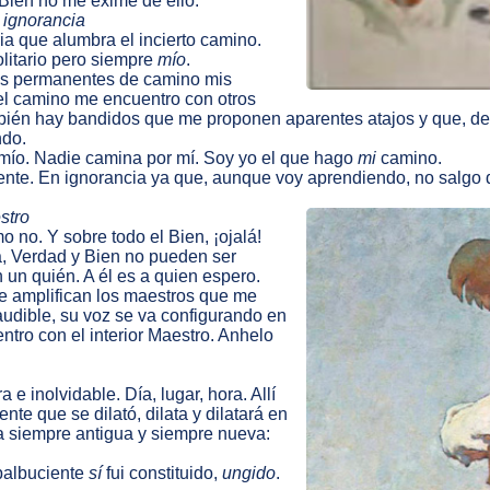
Bien no me exime de ello.
 ignorancia
a que alumbra el incierto camino.
litario pero siempre
mío
.
os permanentes de camino mis
el camino me encuentro con otros
mbién hay bandidos que me proponen aparentes atajos y que, d
ndo.
o mío. Nadie camina por mí. Soy yo el que hago
mi
camino.
iente. En ignorancia ya que, aunque voy aprendiendo, no salgo
stro
o no. Y sobre todo el Bien, ¡ojalá!
a, Verdad y Bien no pueden ser
 un quién. A él es a quien espero.
ue amplifican los maestros que me
udible, su voz se va configurando en
tro con el interior Maestro. Anhelo
 e inolvidable. Día, lugar, hora. Allí
te que se dilató, dilata y dilatará en
 siempre antigua y siempre nueva:
 balbuciente
sí
fui constituido,
ungido
.