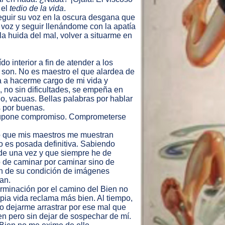
 el
tedio de la vida
.
 seguir su voz en la oscura desgana que
 voz y seguir llenándome con la apatía
 la huida del mal, volver a situarme en
 interior a fin de atender a los
 son. No es maestro el que alardea de
ta a hacerme cargo de mi vida y
, no sin dificultades, se empeña en
llo, vacuas. Bellas palabras por hablar
s por buenas.
 supone compromiso. Comprometerse
o que mis maestros me muestran
o es posada definitiva. Sabiendo
 de una vez y que siempre he de
 de caminar por caminar sino de
lan de su condición de imágenes
an.
minación por el camino del Bien no
opia vida reclama más bien. Al tiempo,
o dejarme arrastrar por ese mal que
n pero sin dejar de sospechar de mí.