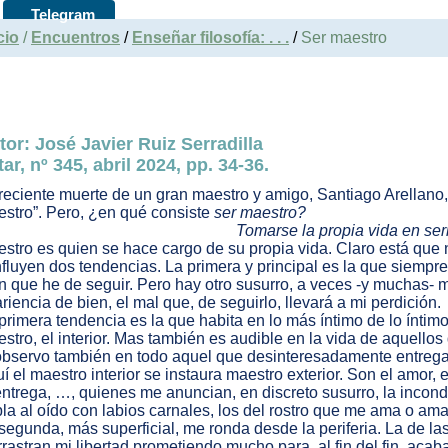
Telegram
cio
/
Encuentros
/
Enseñar filosofía: . . .
/
Ser maestro
tor: José Javier Ruiz Serradilla
ar, nº 345, abril 2024, pp. 34-36.
reciente muerte de un gran maestro y amigo, Santiago Arellano
stro”. Pero, ¿en qué consiste
ser maestro?
Tomarse la propia vida en ser
stro es quien se hace cargo de su propia vida. Claro está que n
fluyen dos tendencias. La primera y principal es la que siempre
n que he de seguir. Pero hay otro susurro, a veces -y muchas- 
riencia de bien, el mal que, de seguirlo, llevará a mi perdición.
primera tendencia es la que habita en lo más íntimo de lo íntim
stro, el interior. Mas también es audible en la vida de aquell
observo también en todo aquel que desinteresadamente entrega 
í el maestro interior se instaura maestro exterior. Son el amor, e
entrega, …, quienes me anuncian, en discreto susurro, la incon
la al oído con labios carnales, los del rostro que me ama o ama
segunda, más superficial, me ronda desde la periferia. La de l
rrastran mi libertad prometiendo mucho para, al fin del fin, aca