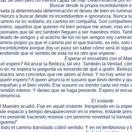
az de bien pero no menos capaz de mal. Determinarme por el 
Buscar desde la propia incertidumbre e
ada la determinada determinación el deseo de bien es luminari
ienzo a buscar desde mi incertidumbre e ignorancia. Nunca so
camino no es solitario, es camino en compañía. Son compañer
stros, aquellos que quieren mi bien porque me aman; mas en 
sionales que tal vez también lleguen a ser maestros míos. Ta
eado de amigos y al acecho de los no tan amigos voy camina
camino
propio
ya que el camino por el que transito, es mío, sol
incertidumbre porque doy un paso sin saber cómo será el sigu
endiendo que el sentido de esta no es otro que
esperar
.
Esperar el encuentro con el Mae
ué
espero? Alcanzar la Belleza, tal vez. También la Verdad, cóm
o en mi espera la pregunta va tornando de
qué
a
quién
. Bellez
tractos sino concretos que me abren al Amor. Y no hay amor sin
quién espero?
A quien anuncia el susurro que llevo dentro y q
mpañan y el bien vivido. Ese susurro va siendo cada vez más a
hondón interior. Y deseo que se haga presente. Espero el encuen
presencia.
El instante
l Maestro acudió. Fue en aquel
instante
. Inesperado en la espera
de espacio y tiempo desaparecieron en lo eterno. Instante presen
rno presente haciendo resonar con perenne novedad la llamada
ígueme!”
í todo el camino transitado cobró sentido. Y en mi tembloroso y