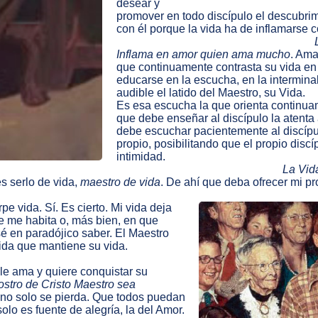
desear y
promover en todo discípulo el descubrim
con él porque la vida ha de inflamarse c
Inflama en amor quien ama mucho
. Ama
que continuamente contrasta su vida en
educarse en la escucha, en la interminab
audible el latido del Maestro, su Vida.
Es esa escucha la que orienta continua
que debe enseñar al discípulo la atenta 
debe escuchar pacientemente al discípul
propio, posibilitando que el propio disc
intimidad.
La Vida
s serlo de vida,
maestro de vida
. De ahí que deba ofrecer mi p
pe vida. Sí. Es cierto. Mi vida deja
e me habita o, más bien, en que
sé en paradójico saber. El Maestro
ida que mantiene su vida.
 le ama y quiere conquistar su
rostro de Cristo Maestro sea
uno solo se pierda. Que todos puedan
olo es fuente de alegría, la del Amor.