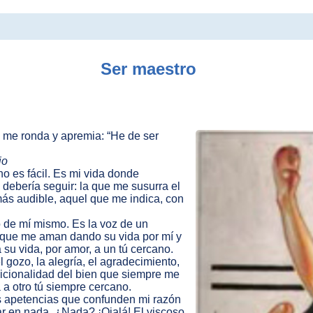
Ser maestro
, me ronda y apremia: “He de ser
io
o es fácil. Es mi vida donde
 debería seguir: la que me susurra el
más audible, aquel que me indica, con
o de mí mismo. Es la voz de un
os que me aman dando su vida por mí y
su vida, por amor, a un tú cercano.
l gozo, la alegría, el agradecimiento,
dicionalidad del bien que siempre me
 a otro tú siempre cercano.
as apetencias que confunden mi razón
bar en nada. ¿Nada? ¡Ojalá! El viscoso