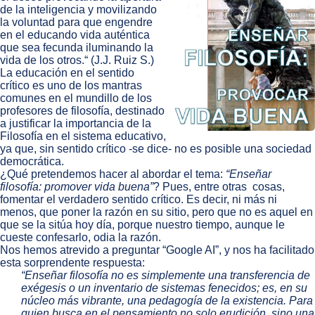
de la inteligencia y movilizando
la voluntad para que engendre
en el educando vida auténtica
que sea fecunda iluminando la
vida de los otros.“ (J.J. Ruiz S.)
La educación en el sentido
crítico es uno de los mantras
comunes en el mundillo de los
profesores de filosofía, destinado
a justificar la importancia de la
Filosofía en el sistema educativo,
ya que, sin sentido crítico -se dice- no es posible una sociedad
democrática.
¿Qué pretendemos hacer al abordar el tema:
“Enseñar
filosofía: promover vida buena”
? Pues, entre otras cosas,
fomentar el verdadero sentido crítico. Es decir, ni más ni
menos, que poner la razón en su sitio, pero que no es aquel en
que se la sitúa hoy día, porque nuestro tiempo, aunque le
cueste confesarlo, odia la razón.
Nos hemos atrevido a preguntar “Google AI”, y nos ha facilitado
esta sorprendente respuesta:
“Enseñar filosofía no es simplemente una transferencia de
exégesis o un inventario de sistemas fenecidos; es, en su
núcleo más vibrante, una pedagogía de la existencia. Para
quien busca en el pensamiento no solo erudición, sino una