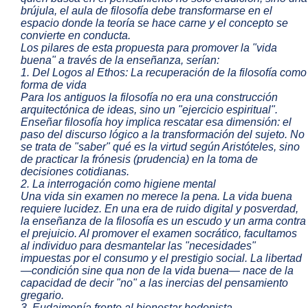
brújula, el aula de filosofía debe transformarse en el
espacio donde la teoría se hace carne y el concepto se
convierte en conducta.
Los pilares de esta propuesta para promover la "vida
buena" a través de la enseñanza, serían:
1. Del Logos al Ethos: La recuperación de la filosofía como
forma de vida
Para los antiguos la filosofía no era una construcción
arquitectónica de ideas, sino un "ejercicio espiritual".
Enseñar filosofía hoy implica rescatar esa dimensión: el
paso del discurso lógico a la transformación del sujeto. No
se trata de "saber" qué es la virtud según Aristóteles, sino
de practicar la frónesis (prudencia) en la toma de
decisiones cotidianas.
2. La interrogación como higiene mental
Una vida sin examen no merece la pena. La vida buena
requiere lucidez. En una era de ruido digital y posverdad,
la enseñanza de la filosofía es un escudo y un arma contra
el prejuicio. Al promover el examen socrático, facultamos
al individuo para desmantelar las "necesidades"
impuestas por el consumo y el prestigio social. La libertad
—condición sine qua non de la vida buena— nace de la
capacidad de decir "no" a las inercias del pensamiento
gregario.
3. Eudaimonía frente al bienestar hedonista