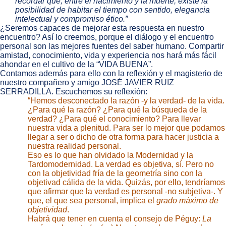
recordar que, entre el nacimiento y la muerte, existe la
posibilidad de habitar el tiempo con sentido, elegancia
intelectual y compromiso ético.”
¿Seremos capaces de mejorar esta respuesta en nuestro
encuentro? Así lo creemos, porque el diálogo y el encuentro
personal son las mejores fuentes del saber humano. Compartir
amistad, conocimiento, vida y experiencia nos hará más fácil
ahondar en el cultivo de la “VIDA BUENA”.
Contamos además para ello con la reflexión y el magisterio de
nuestro compañero y amigo JOSÉ JAVIER RUIZ
SERRADILLA. Escuchemos su reflexión:
“Hemos desconectado la razón -y la verdad- de la vida.
¿Para qué la razón? ¿Para qué la búsqueda de la
verdad? ¿Para qué el conocimiento? Para llevar
nuestra vida a plenitud. Para ser lo mejor que podamos
llegar a ser o dicho de otra forma para hacer justicia a
nuestra realidad personal.
Eso es lo que han olvidado la Modernidad y la
Tardomodernidad. La verdad es objetiva, sí. Pero no
con la objetividad fría de la geometría sino con la
objetivad cálida de la vida. Quizás, por ello, tendríamos
que afirmar que la verdad es personal -no subjetiva-. Y
que, el que sea personal, implica el
grado máximo de
objetividad
.
Habrá que tener en cuenta el consejo de Péguy:
La