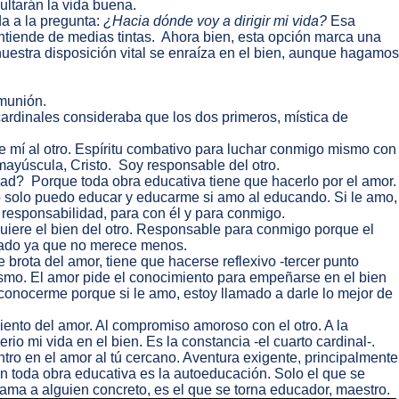
cultarán la vida buena.
da a la pregunta:
¿Hacia dónde voy a dirigir mi vida?
Esa
 entiende de medias tintas. Ahora bien, esta opción marca una
estra disposición vital se enraíza en el bien, aunque hagamos
omunión.
 cardinales consideraba que los dos primeros, mística de
de mí al otro. Espíritu combativo para luchar conmigo mismo con
n mayúscula, Cristo. Soy responsable del otro.
ad? Porque toda obra educativa tiene que hacerlo por el amor.
Yo solo puedo educar y educarme si amo al educando. Si le amo,
responsabilidad, para con él y para conmigo.
iere el bien del otro. Responsable para conmigo porque el
amado ya que no merece menos.
brota del amor, tiene que hacerse reflexivo -tercer punto
mismo. El amor pide el conocimiento para empeñarse en el bien
conocerme porque si le amo, estoy llamado a darle lo mejor de
miento del amor. Al compromiso amoroso con el otro. A la
io mi vida en el bien. Es la constancia -el cuarto cardinal-.
tro en el amor al tú cercano. Aventura exigente, principalmente
 toda obra educativa es la autoeducación. Solo el que se
ama a alguien concreto, es el que se torna educador, maestro.