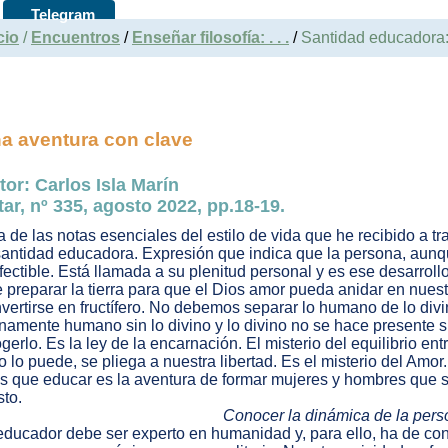
Telegram
cio
/
Encuentros
/
Enseñar filosofía: . . .
/
Santidad educadora
a aventura con clave
tor:
Carlos Isla Marín
tar, nº 335, agosto 2022, pp.18-19.
 de las notas esenciales del estilo de vida que he recibido a t
santidad educadora. Expresión que indica que la persona, aunqu
fectible. Está llamada a su plenitud personal y es ese desarroll
 preparar la tierra para que el Dios amor pueda anidar en nuestr
vertirse en fructífero. No debemos separar lo humano de lo di
namente humano sin lo divino y lo divino no se hace presente s
gerlo. Es la ley de la encarnación. El misterio del equilibrio ent
o lo puede, se pliega a nuestra libertad. Es el misterio del Amor.
s que educar es la aventura de formar mujeres y hombres que s
sto.
Conocer la dinámica de la per
educador debe ser experto en humanidad y, para ello, ha de co