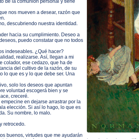
uto de la comunión personal y tiene
 que nos mueven a desear, razón que
en.
no, descubriendo nuestra identidad.
nder hacia su cumplimiento. Deseo a
 deseos, puedo constatar que no todos
os indeseables. ¿Qué hacer?
lidad, realizarse. Así, llegan a mi
se colador, ese cedazo, que ha de
tancia del cultivo de la razón, de su
o lo que es y lo que debe ser. Una
 vivo, solo los deseos que apuntan
bre voluntad escogerá bien y se
hace, creceré.
e empecine en dejarse arrastrar por la
a elección. Si así lo hago, lo que es
 da. Su nombre, lo malo.
 retrocedo.
bitos buenos, virtudes que me ayudarán