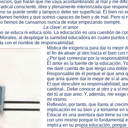
os, vicios, que harán que me vaya acostumbrando al mal y me difi
 radical consciente, libre y plenamente interiorizada que respon
 no se puede omitir y tampoco debe ser superficial. El bien no
amos heridos y que somos capaces de bien y de mal. Pero si nu
 no hemos de cansarnos nunca de estar empezando siempre.
La clave: el amor
no se educa ni educa solo. La educación es una cuestión de c
 P. Morales, al desplegar la santidad educadora en cuatro puntos
ada con el nombre de responsabilidad.
Mística de exigencia para dar lo mejor 
el fin de atraer al otro hacia el bien co
¿Por qué comenzar por la responsabilid
El amor es la fuente de la educación. 
me daré cuenta de que tengo una doble 
Responsable de él porque el que ama qu
que ama quiere dar lo mejor de sí al 
El que descubre su responsabilidad, que 
cardinal-. Debe conocer al otro y a sí 
del tú al que amo. Y, además, me exige 
mí mismo.
Reflexión, por tanto, que llama al creci
implicación en su bien y a tomarme en ser
Educar es una aventura que tiene su cen
con uno mismo porque lo fundamental en
implica en su propia educación, porque 