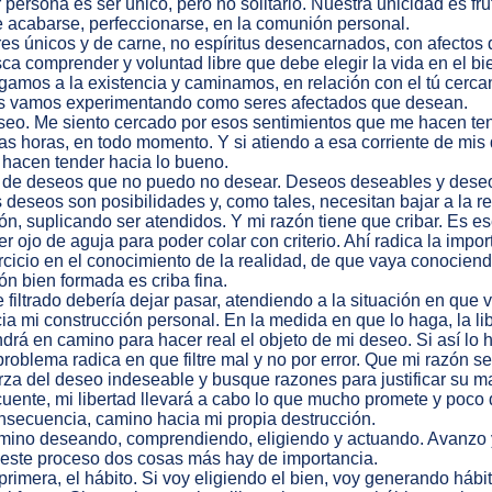
 persona es ser único, pero no solitario. Nuestra unicidad es fr
 acabarse, perfeccionarse, en la comunión personal.
es únicos y de carne, no espíritus desencarnados, con afectos
ca comprender y voluntad libre que debe elegir la vida en el bi
gamos a la existencia y caminamos, en relación con el tú cerca
 vamos experimentando como seres afectados que desean.
eo. Me siento cercado por esos sentimientos que me hacen te
as horas, en todo momento. Y si atiendo a esa corriente de mis
hacen tender hacia lo bueno.
 de deseos que no puedo no desear. Deseos deseables y dese
 deseos son posibilidades y, como tales, necesitan bajar a la rea
ón, suplicando ser atendidos. Y mi razón tiene que cribar. Es e
er ojo de aguja para poder colar con criterio. Ahí radica la impor
rcicio en el conocimiento de la realidad, de que vaya conociend
ón bien formada es criba fina.
 filtrado debería dejar pasar, atendiendo a la situación en que
ia mi construcción personal. En la medida en que lo haga, la li
drá en camino para hacer real el objeto de mi deseo. Si así lo 
problema radica en que filtre mal y no por error. Que mi razón s
rza del deseo indeseable y busque razones para justificar su mal
cuente, mi libertad llevará a cabo lo que mucho promete y poco
secuencia, camino hacia mi propia destrucción.
ino deseando, comprendiendo, eligiendo y actuando. Avanzo y
este proceso dos cosas más hay de importancia.
primera, el hábito. Si voy eligiendo el bien, voy generando há