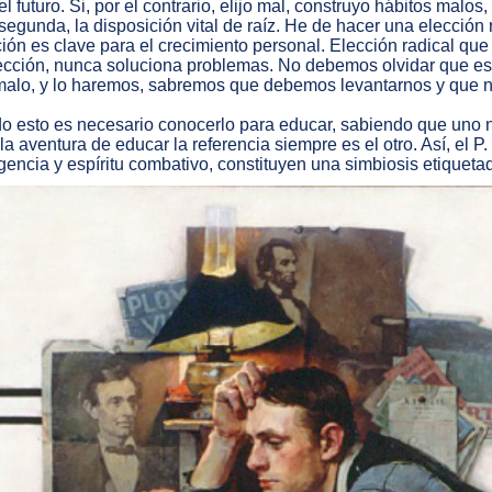
el futuro. Si, por el contrario, elijo mal, construyo hábitos mal
segunda, la disposición vital de raíz. He de hacer una elección
ión es clave para el crecimiento personal. Elección radical que
ección, nunca soluciona problemas. No debemos olvidar que est
malo, y lo haremos, sabremos que debemos levantarnos y que
o esto es necesario conocerlo para educar, sabiendo que uno 
la aventura de educar la referencia siempre es el otro. Así, el
gencia y espíritu combativo, constituyen una simbiosis etiquet