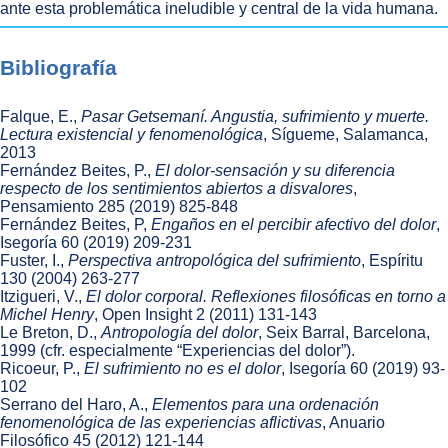
ante esta problemática ineludible y central de la vida humana.
Bibliografía
Falque, E.,
Pasar Getsemaní. Angustia, sufrimiento y muerte.
Lectura existencial y fenomenológica
, Sígueme, Salamanca,
2013
Fernández Beites, P.,
El dolor-sensación y su diferencia
respecto de los sentimientos abiertos a disvalores
,
Pensamiento 285 (2019) 825-848
Fernández Beites, P,
Engaños en el percibir afectivo del dolor
,
Isegoría 60 (2019) 209-231
Fuster, I.,
Perspectiva antropológica del sufrimiento
, Espíritu
130 (2004) 263-277
Itzigueri, V.,
El dolor corporal. Reflexiones filosóficas en torno a
Michel Henry
, Open Insight 2 (2011) 131-143
Le Breton, D.,
Antropología del dolor
, Seix Barral, Barcelona,
1999 (cfr. especialmente “Experiencias del dolor”).
Ricoeur, P.,
El sufrimiento no es el dolor
, Isegoría 60 (2019) 93-
102
Serrano del Haro, A.,
Elementos para una ordenación
fenomenológica de las experiencias aflictivas
, Anuario
Filosófico 45 (2012) 121-144