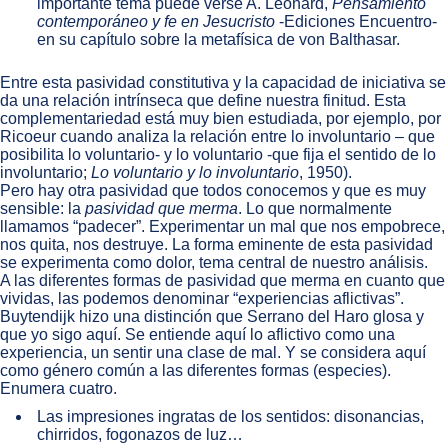
importante tema puede verse A. Léonard,
Pensamiento
contemporáneo y fe en Jesucristo
-Ediciones Encuentro-
en su capítulo sobre la metafísica de von Balthasar.
Entre esta pasividad constitutiva y la capacidad de iniciativa se
da una relación intrínseca que define nuestra finitud. Esta
complementariedad está muy bien estudiada, por ejemplo, por
Ricoeur cuando analiza la relación entre lo involuntario – que
posibilita lo voluntario- y lo voluntario -que fija el sentido de lo
involuntario;
Lo voluntario y lo involuntario
, 1950).
Pero hay otra pasividad que todos conocemos y que es muy
sensible: la
pasividad que merma
. Lo que normalmente
llamamos “padecer”. Experimentar un mal que nos empobrece,
nos quita, nos destruye. La forma eminente de esta pasividad
se experimenta como dolor, tema central de nuestro análisis.
A las diferentes formas de pasividad que merma en cuanto que
vividas, las podemos denominar “experiencias aflictivas”.
Buytendijk hizo una distinción que Serrano del Haro glosa y
que yo sigo aquí. Se entiende aquí lo aflictivo como una
experiencia, un sentir una clase de mal. Y se considera aquí
como género común a las diferentes formas (especies).
Enumera cuatro.
Las impresiones ingratas de los sentidos: disonancias,
chirridos, fogonazos de luz…