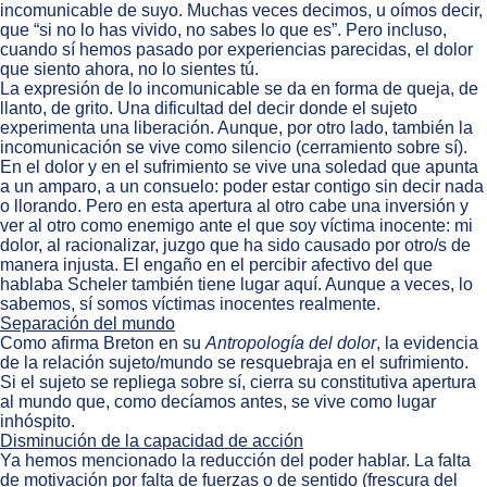
incomunicable de suyo. Muchas veces decimos, u oímos decir,
que “si no lo has vivido, no sabes lo que es”. Pero incluso,
cuando sí hemos pasado por experiencias parecidas, el dolor
que siento ahora, no lo sientes tú.
La expresión de lo incomunicable se da en forma de queja, de
llanto, de grito. Una dificultad del decir donde el sujeto
experimenta una liberación. Aunque, por otro lado, también la
incomunicación se vive como silencio (cerramiento sobre sí).
En el dolor y en el sufrimiento se vive una soledad que apunta
a un amparo, a un consuelo: poder estar contigo sin decir nada
o llorando. Pero en esta apertura al otro cabe una inversión y
ver al otro como enemigo ante el que soy víctima inocente: mi
dolor, al racionalizar, juzgo que ha sido causado por otro/s de
manera injusta. El engaño en el percibir afectivo del que
hablaba Scheler también tiene lugar aquí. Aunque a veces, lo
sabemos, sí somos víctimas inocentes realmente.
Separación del mundo
Como afirma Breton en su
Antropología del dolor
, la evidencia
de la relación sujeto/mundo se resquebraja en el sufrimiento.
Si el sujeto se repliega sobre sí, cierra su constitutiva apertura
al mundo que, como decíamos antes, se vive como lugar
inhóspito.
Disminución de la capacidad de acción
Ya hemos mencionado la reducción del poder hablar. La falta
de motivación por falta de fuerzas o de sentido (frescura del