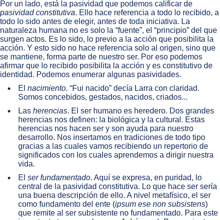
Por un lado, está la pasividad que podemos calificar de
pasividad constitutiva
. Ello hace referencia a todo lo recibido, a
todo lo sido antes de elegir, antes de toda iniciativa. La
naturaleza humana no es solo la “fuente”, el “principio” del que
surgen actos. Es lo sido, lo previo a la acción que posibilita la
acción. Y esto sido no hace referencia solo al origen, sino que
se mantiene, forma parte de nuestro ser. Por eso podemos
afirmar que lo recibido posibilita la acción y es constitutivo de
identidad. Podemos enumerar algunas pasividades.
El
nacimiento
. “Fui nacido” decía Larra con claridad.
Somos concebidos, gestados, nacidos, criados...
Las
herencias
. El ser humano es heredero. Dos grandes
herencias nos definen: la biológica y la cultural. Estas
herencias nos hacen ser y son ayuda para nuestro
desarrollo. Nos insertamos en tradiciones de todo tipo
gracias a las cuales vamos recibiendo un repertorio de
significados con los cuales aprendemos a dirigir nuestra
vida.
El
ser fundamentado
. Aquí se expresa, en puridad, lo
central de la pasividad constitutiva. Lo que hace ser sería
una buena descripción de ello. A nivel metafísico, el ser
como fundamento del ente (
ipsum ese non subsistens
)
que remite al ser subsistente no fundamentado. Para este