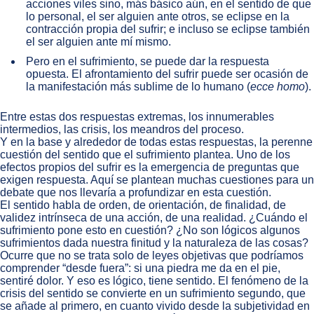
acciones viles sino, más básico aún, en el sentido de que
lo personal, el ser alguien ante otros, se eclipse en la
contracción propia del sufrir; e incluso se eclipse también
el ser alguien ante mí mismo.
Pero en el sufrimiento, se puede dar la respuesta
opuesta. El afrontamiento del sufrir puede ser ocasión de
la manifestación más sublime de lo humano (
ecce homo
).
Entre estas dos respuestas extremas, los innumerables
intermedios, las crisis, los meandros del proceso.
Y en la base y alrededor de todas estas respuestas, la perenne
cuestión del sentido que el sufrimiento plantea. Uno de los
efectos propios del sufrir es la emergencia de preguntas que
exigen respuesta. Aquí se plantean muchas cuestiones para un
debate que nos llevaría a profundizar en esta cuestión.
El sentido habla de orden, de orientación, de finalidad, de
validez intrínseca de una acción, de una realidad. ¿Cuándo el
sufrimiento pone esto en cuestión? ¿No son lógicos algunos
sufrimientos dada nuestra finitud y la naturaleza de las cosas?
Ocurre que no se trata solo de leyes objetivas que podríamos
comprender “desde fuera”: si una piedra me da en el pie,
sentiré dolor. Y eso es lógico, tiene sentido. El fenómeno de la
crisis del sentido se convierte en un sufrimiento segundo, que
se añade al primero, en cuanto vivido desde la subjetividad en