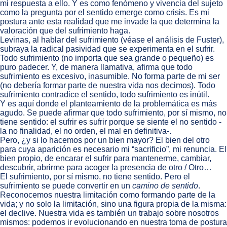
mi respuesta a ello. Y es como fenómeno y vivencia del sujeto
como la pregunta por el sentido emerge como crisis. Es mi
postura ante esta realidad que me invade la que determina la
valoración que del sufrimiento haga.
Levinas, al hablar del sufrimiento (véase el análisis de Fuster),
subraya la radical pasividad que se experimenta en el sufrir.
Todo sufrimiento (no importa que sea grande o pequeño) es
puro padecer. Y, de manera llamativa, afirma que todo
sufrimiento es excesivo, inasumible. No forma parte de mi ser
(no debería formar parte de nuestra vida nos decimos). Todo
sufrimiento contradice el sentido, todo sufrimiento es inútil.
Y es aquí donde el planteamiento de la problemática es más
agudo. Se puede afirmar que todo sufrimiento, por sí mismo, no
tiene sentido: el sufrir es sufrir porque se siente el no sentido -
la no finalidad, el no orden, el mal en definitiva-.
Pero, ¿y si lo hacemos por un bien mayor? El bien del otro
para cuya aparición es necesario mi “sacrificio”, mi renuncia. El
bien propio, de encarar el sufrir para mantenerme, cambiar,
descubrir, abrirme para acoger la presencia de otro / Otro…
El sufrimiento, por sí mismo, no tiene sentido. Pero el
sufrimiento se puede convertir en un
camino de sentido
.
Reconocemos nuestra limitación como formando parte de la
vida; y no solo la limitación, sino una figura propia de la misma:
el declive. Nuestra vida es también un trabajo sobre nosotros
mismos: podemos ir evolucionando en nuestra toma de postura