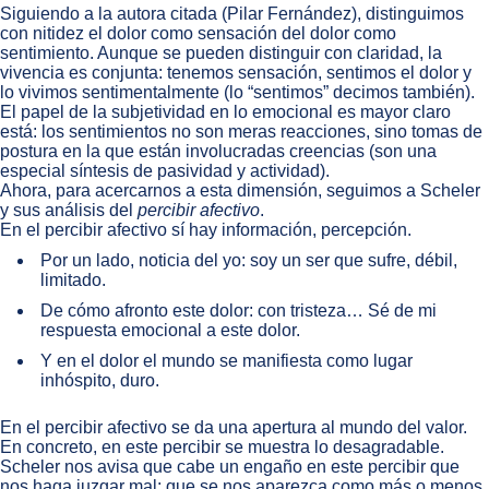
Siguiendo a la autora citada (Pilar Fernández), distinguimos
con nitidez el dolor como sensación del dolor como
sentimiento. Aunque se pueden distinguir con claridad, la
vivencia es conjunta: tenemos sensación, sentimos el dolor y
lo vivimos sentimentalmente (lo “sentimos” decimos también).
El papel de la subjetividad en lo emocional es mayor claro
está: los sentimientos no son meras reacciones, sino tomas de
postura en la que están involucradas creencias (son una
especial síntesis de pasividad y actividad).
Ahora, para acercarnos a esta dimensión, seguimos a Scheler
y sus análisis del
percibir afectivo
.
En el percibir afectivo sí hay información, percepción.
Por un lado, noticia del yo: soy un ser que sufre, débil,
limitado.
De cómo afronto este dolor: con tristeza… Sé de mi
respuesta emocional a este dolor.
Y en el dolor el mundo se manifiesta como lugar
inhóspito, duro.
En el percibir afectivo se da una apertura al mundo del valor.
En concreto, en este percibir se muestra lo desagradable.
Scheler nos avisa que cabe un engaño en este percibir que
nos haga juzgar mal: que se nos aparezca como más o menos