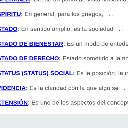
SPÍRITU
:
En general, para los griegos, . . .
STADO
:
En sentido amplio, es la sociedad . . .
STADO DE BIENESTAR
:
Es un modo de enteder 
STADO DE DERECHO
:
Estado sometido a la nor
STATUS (STATUS) SOCIAL
:
Es la posición, la i
VIDENCIA
:
Es la claridad con la que algo se . . 
XTENSIÓN
:
Es uno de los aspectos del concepto