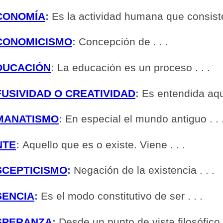
CONOMÍA
:
Es la actividad humana que consiste 
CONOMICISMO
:
Concepción de . . .
DUCACIÓN
:
La educación es un proceso . . .
FUSIVIDAD O CREATIVIDAD
:
Es entendida aquí,
MANATISMO
:
En especial el mundo antiguo . . 
NTE
:
Aquello que es o existe. Viene . . .
SCEPTICISMO
:
Negación de la existencia . . .
SENCIA
:
Es el modo constitutivo de ser . . .
SPERANZA
:
Desde un punto de vista filosófico, 