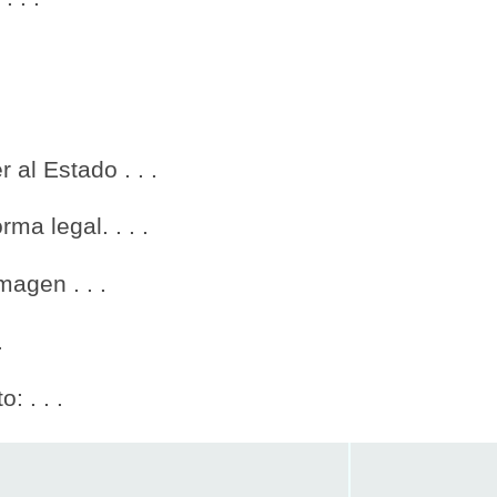
al Estado . . .
ma legal. . . .
magen . . .
.
: . . .