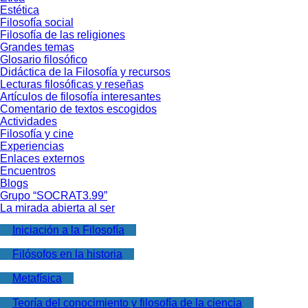
Estética
Filosofía social
Filosofía de las religiones
Grandes temas
Glosario filosófico
Didáctica de la Filosofía y recursos
Lecturas filosóficas y reseñas
Artículos de filosofía interesantes
Comentario de textos escogidos
Actividades
Filosofía y cine
Experiencias
Enlaces externos
Encuentros
Blogs
Grupo “SOCRAT3.99”
La mirada abierta al ser
Iniciación a la Filosofía
Filósofos en la historia
Metafísica
Teoría del conocimiento y filosofía de la ciencia