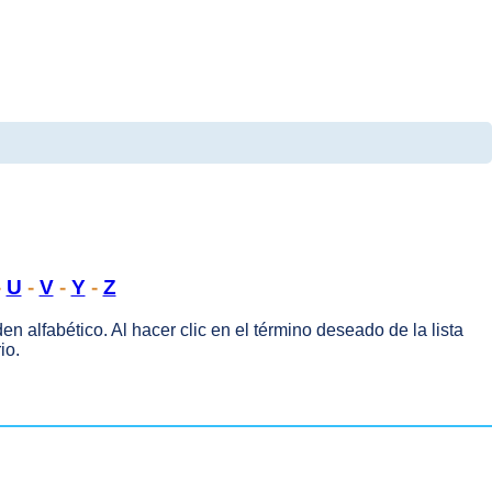
-
U
-
V
-
Y
-
Z
en alfabético. Al hacer clic en el término deseado de la lista
io.