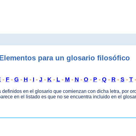
Elementos para un glosario filosófico
E
-
F
-
G
-
H
-
I
-
J
-
K
-
L
-
M
-
N
-
O
-
P
-
Q
-
R
-
S
-
T
s definidos en el glosario que comienzan con dicha letra, por ord
rece en el listado es que no se encuentra incluido en el glosar