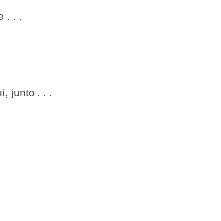
. . .
 junto . . .
.
. . .