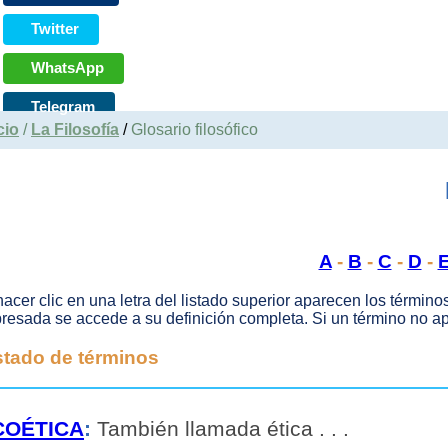
Twitter
WhatsApp
Telegram
cio
/
La Filosofía
/
Glosario filosófico
A
-
B
-
C
-
D
-
hacer clic en una letra del listado superior aparecen los término
resada se accede a su definición completa. Si un término no apa
stado de términos
COÉTICA
:
También llamada ética . . .