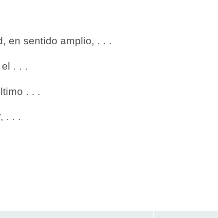
 en sentido amplio, . . .
l . . .
imo . . .
. . .