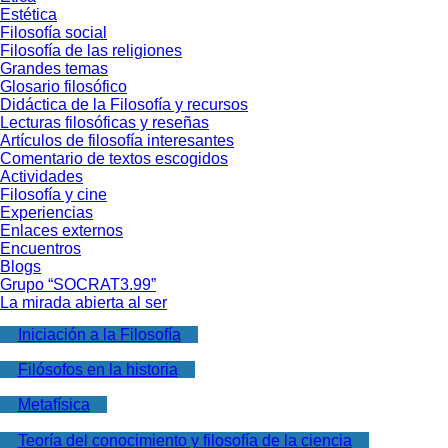
Estética
Filosofía social
Filosofía de las religiones
Grandes temas
Glosario filosófico
Didáctica de la Filosofía y recursos
Lecturas filosóficas y reseñas
Artículos de filosofía interesantes
Comentario de textos escogidos
Actividades
Filosofía y cine
Experiencias
Enlaces externos
Encuentros
Blogs
Grupo “SOCRAT3.99”
La mirada abierta al ser
Iniciación a la Filosofía
Filósofos en la historia
Metafísica
Teoría del conocimiento y filosofía de la ciencia