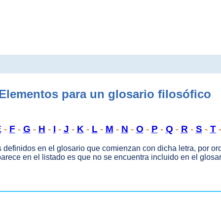
Elementos para un glosario filosófico
E
-
F
-
G
-
H
-
I
-
J
-
K
-
L
-
M
-
N
-
O
-
P
-
Q
-
R
-
S
-
T
s definidos en el glosario que comienzan con dicha letra, por ord
rece en el listado es que no se encuentra incluido en el glosar