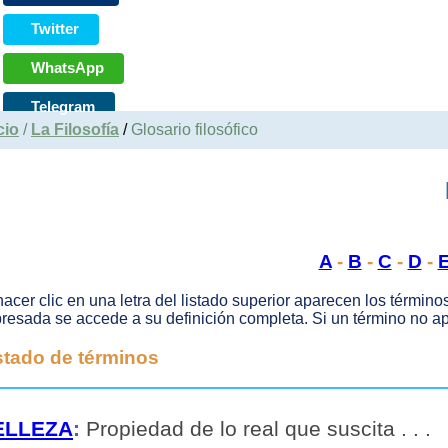
Twitter
WhatsApp
Telegram
cio
/
La Filosofía
/
Glosario filosófico
A
-
B
-
C
-
D
-
hacer clic en una letra del listado superior aparecen los término
resada se accede a su definición completa. Si un término no apa
stado de términos
ELLEZA
:
Propiedad de lo real que suscita . . .