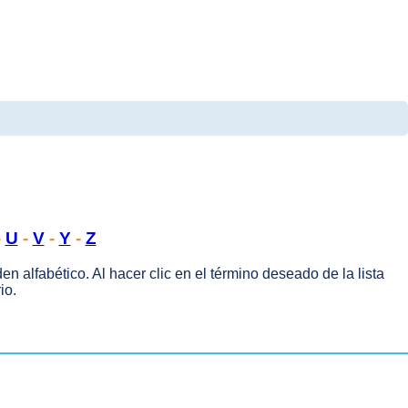
-
U
-
V
-
Y
-
Z
en alfabético. Al hacer clic en el término deseado de la lista
io.