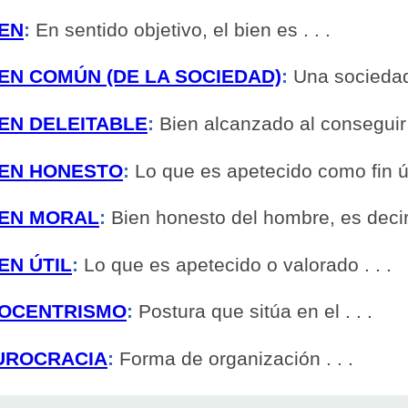
IEN
:
En sentido objetivo, el bien es . . .
IEN COMÚN (DE LA SOCIEDAD)
:
Una sociedad,
IEN DELEITABLE
:
Bien alcanzado al conseguir e
IEN HONESTO
:
Lo que es apetecido como fin últ
IEN MORAL
:
Bien honesto del hombre, es decir, 
EN ÚTIL
:
Lo que es apetecido o valorado . . .
IOCENTRISMO
:
Postura que sitúa en el . . .
UROCRACIA
:
Forma de organización . . .