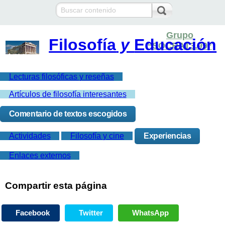
Grupo
Filosofía
y
Educación
“SOCRAT3.99”
Lecturas filosóficas y reseñas
Artículos de filosofía interesantes
Comentario de textos escogidos
Actividades
Filosofía y cine
Experiencias
Enlaces externos
Compartir esta página
Facebook
Twitter
WhatsApp