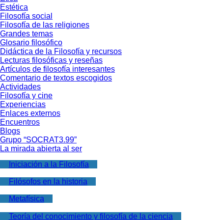
Estética
Filosofía social
Filosofía de las religiones
Grandes temas
Glosario filosófico
Didáctica de la Filosofía y recursos
Lecturas filosóficas y reseñas
Artículos de filosofía interesantes
Comentario de textos escogidos
Actividades
Filosofía y cine
Experiencias
Enlaces externos
Encuentros
Blogs
Grupo “SOCRAT3.99”
La mirada abierta al ser
Iniciación a la Filosofía
Filósofos en la historia
Metafísica
Teoría del conocimiento y filosofía de la ciencia