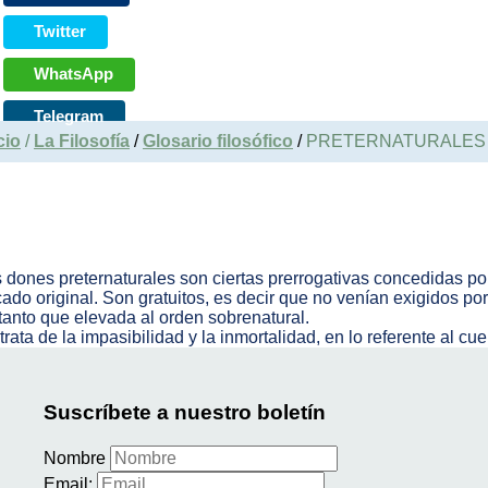
Twitter
WhatsApp
Telegram
cio
/
La Filosofía
/
Glosario filosófico
/
PRETERNATURALES (
 dones preternaturales son ciertas prerrogativas concedidas po
ado original. Son gratuitos, es decir que no venían exigidos p
tanto que elevada al orden sobrenatural.
trata de la impasibilidad y la inmortalidad, en lo referente al c
Suscríbete a nuestro boletín
Nombre
Email: